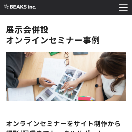
TOP
展示会併設
サービス
オンラインセミナー事例
実績・導入事例
お知らせ
コラム
よくあるご質問
お役立ち資料
オンラインセミナーをサイト制作から