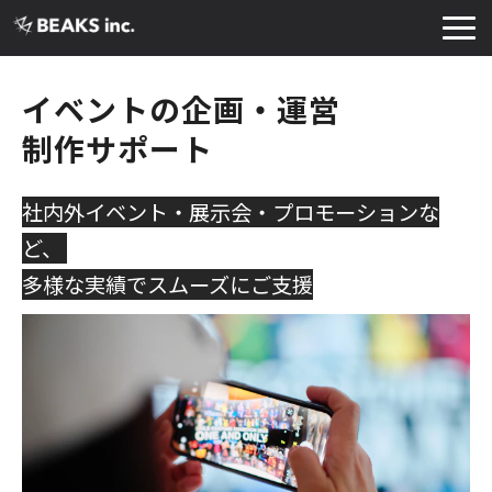
TOP
イベントの企画・運営
サービス
制作サポート
実績・導入事例
お知らせ
社内外イベント・展示会・プロモーションな
コラム
ど、 
よくあるご質問
多様な実績でスムーズにご支援
お役立ち資料