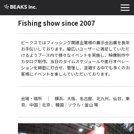
TOP
Fishing show since 2007
サービス
実績・導入事例
ビークスではフィッシング関連企業様の展示会出展を長年
お手伝いしております。幅広いユーザーに満足していただ
お知らせ
けるようブース内で様々なイベントを実施し、映像制作や
カタログ制作、当日のタイムスケジュールや進行オペレー
コラム
ションを綿密に打合せ、管理し、混雑する中でも多くのお
客様にイベントを楽しんでいただいております。
よくあるご質問
お役立ち資料
会場・場所 ｜ 横浜、大阪、名古屋、北九州、仙台、東
京、中国｜北京 、韓国｜ソウル・釜山 等