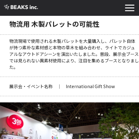
TOP
物流用 木製パレットの可能性
サービス
物流現場で使用される木製パレットを大量購入し、パレット自体
実績・導入事例
が持つ素朴な素材感と本物の草木を組み合わせ、ライトでカジュ
アルなアウトドアシーンを演出いたしました。普段、展示会ブース
お知らせ
では見られない異素材使用により、注目を集めるブースとなりまし
コラム
た。
よくあるご質問
展示会・イベント名称 ｜ International Gift Show
お役立ち資料