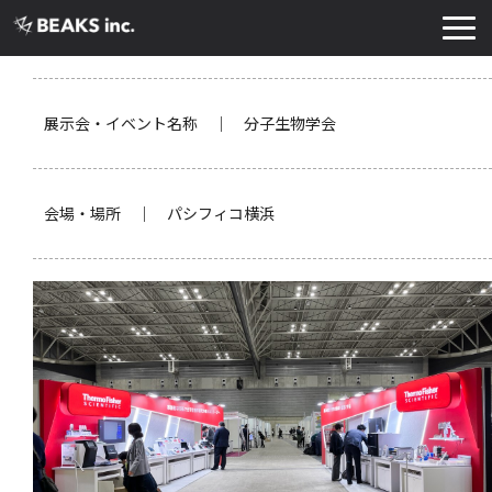
TOP
サービス
展示会・イベント名称 ｜ 分子生物学会
実績・導入事例
お知らせ
会場・場所 ｜ パシフィコ横浜
コラム
よくあるご質問
お役立ち資料