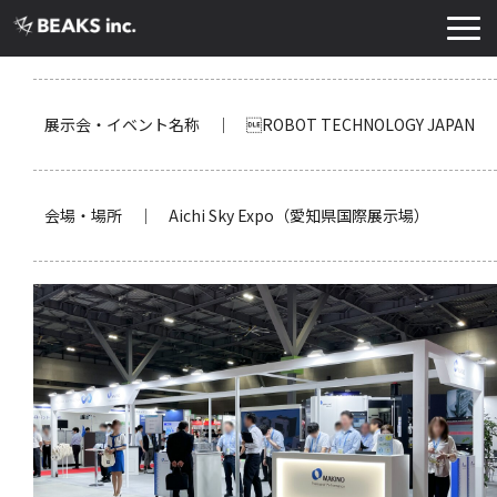
TOP
サービス
展示会・イベント名称 ｜ ROBOT TECHNOLOGY JAPAN
実績・導入事例
お知らせ
会場・場所 ｜ Aichi Sky Expo（愛知県国際展示場）
コラム
よくあるご質問
お役立ち資料