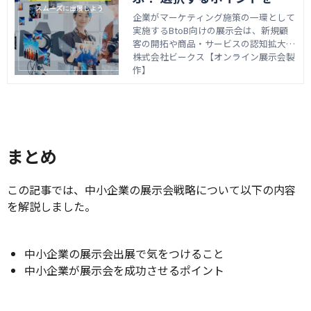
ってスムーズに出展しよう
企業がマーケティング施策の一環として
実施するBtoB向けの展示会は、新規顧
客の開拓や商品・サービスの認知拡大な
どにつなげるための機会となります。展
株式会社ビークス【オンライン展示会製
示会の参加にあたっては、レイアウトの
作】
設計やブースの装飾、提供する資料・コ
ンテンツの制作など、さまざまな準備が
必要です。 制作会社に依頼することで、
企画立案やブースづくりなどをサポート
してもらえるため、スムーズにブースを
出展できるメリットがあります。 しか
まとめ
し、制作会社によって実績やサービス内
容は異なります。そのため、「制作会社
この記事では、中小企業の展示会戦略について以下の内容
を選ぶときに何をチェックすればよいの
か」「依頼するときに何に気をつけると
を解説しました。
よいのか」などと悩まれている企業担当
者さまもいるのではないでしょうか。
本記事では、これから展示会の出展を検
中小企業の展示会出展で気をつけること
討している方に向けて、制作会社の選び
方とスムーズな出展につなげるポイント
中小企業が展示会を成功させるポイント
を解説します。