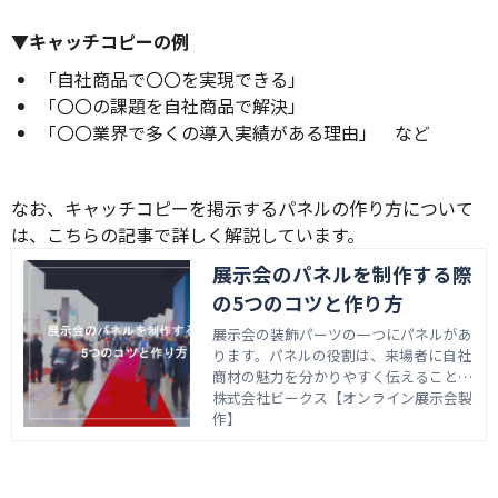
▼キャッチコピーの例
「自社商品で〇〇を実現できる」
「〇〇の課題を自社商品で解決」
「〇〇業界で多くの導入実績がある理由」 など
なお、キャッチコピーを掲示するパネルの作り方について
は、こちらの記事で詳しく解説しています。
展示会のパネルを制作する際
の5つのコツと作り方
展示会の装飾パーツの一つにパネルがあ
ります。パネルの役割は、来場者に自社
商材の魅力を分かりやすく伝えることで
す。多くの競合他社がいるなかで来場者
株式会社ビークス【オンライン展示会製
の目を惹くには、デザイン・記載内容に
作】
こだわることが重要です。今回は、展示
会に用いるパネルを制作する際のコツと
作り方を解説します。