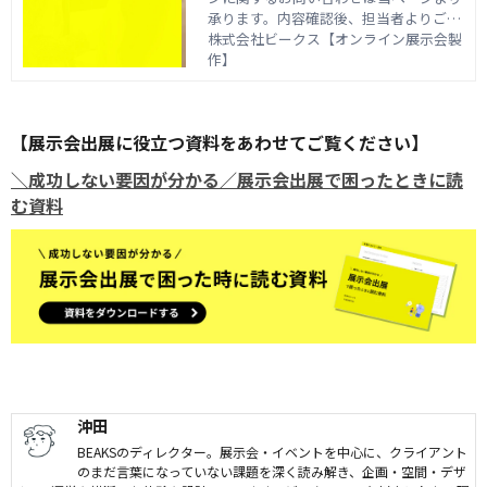
ト
承ります。内容確認後、担当者よりご連
絡させていただきます。ビークスでは、
株式会社ビークス【オンライン展示会製
貴社専属のプロデューサーがオンライン
作】
展示会の企画・制作・運営をトータルサ
ポートしますので、初めて開催されるお
客様でも安心してお任せください。
【展示会出展に役立つ資料をあわせてご覧ください】
＼成功しない要因が分かる／展示会出展で困ったときに読
む資料
沖田
BEAKSのディレクター。展示会・イベントを中心に、クライアント
のまだ言葉になっていない課題を深く読み解き、企画・空間・デザ