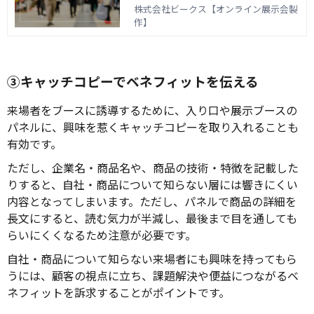
展示会”が増加すると見込まれていま
株式会社ビークス【オンライン展示会製
す。 これからオフライン・オンライン展
作】
示会の実施を検討するなかで「どのよう
な見せ方に工夫すればよいのか」とコン
テンツの制作段階でお悩みの方もいるの
ではないでしょうか。 この記事では、
③キャッチコピーでベネフィットを伝える
展示会の効果的な見せ方について解説し
ます。
来場者をブースに誘導するために、入り口や展示ブースの
パネルに、興味を惹くキャッチコピーを取り入れることも
有効です。
ただし、企業名・商品名や、商品の技術・特徴を記載した
りすると、自社・商品について知らない層には響きにくい
内容となってしまいます。ただし、パネルで商品の詳細を
長文にすると、読む気力が半減し、最後まで目を通しても
らいにくくなるため注意が必要です。
自社・商品について知らない来場者にも興味を持ってもら
うには、顧客の視点に立ち、課題解決や便益につながるベ
ネフィットを訴求することがポイントです。