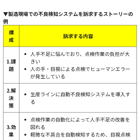
▼製造現場での不良検知システムを訴求するストーリーの
例
構
訴求する内容
成
人手不足に悩んでおり、点検作業の負担が大
1.課
きい
題
人の手・目視による点検でヒューマンエラー
が発生している
2.解
生産ラインに自動不良検知システムを導入す
決
る
策
点検作業の自動化によって人手不足の改善を
3.効
図れる
果
軽微な不具合を自動検知するため、目視点検