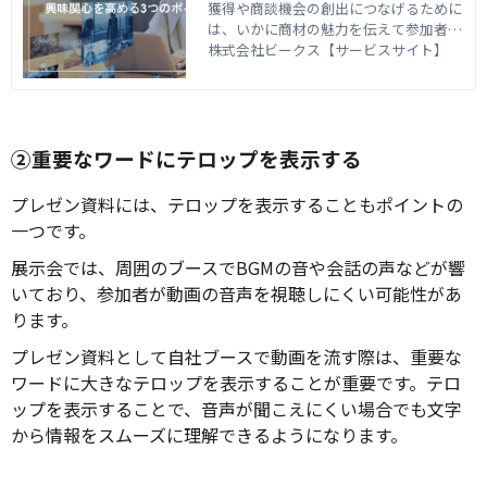
獲得や商談機会の創出につなげるために
は、いかに商材の魅力を伝えて参加者の
興味関心を惹きつけられるかが重要とな
株式会社ビークス【サービスサイト】
ります。 ブースへの集客や展示商品のア
ピールのために活用されるコンテンツの
一つに、動き・音で魅力を表現でき
る“動画”が挙げられます。 展示会に活用
する動画制作の準備を進めている企業の
②重要なワードにテロップを表示する
担当書さまには、「参加者の興味関心を
惹くためにどのような工夫が必要なの
プレゼン資料には、テロップを表示することもポイントの
か」「外注した場合にどれくらいの費用
一つです。
がかかるのか」などと疑問を持つ方もい
るのではないでしょうか。 この記事で
展示会では、周囲のブースでBGMの音や会話の声などが響
は、展示会向け動画の活用シーンを踏ま
いており、参加者が動画の音声を視聴しにくい可能性があ
えつつ、活用するメリットや制作のポイ
ります。
ント、費用相場について解説します。
プレゼン資料として自社ブースで動画を流す際は、重要な
ワードに大きなテロップを表示することが重要です。テロ
ップを表示することで、音声が聞こえにくい場合でも文字
から情報をスムーズに理解できるようになります。