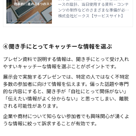
ースの設計、当日使用する資料・コンテ
ンツの制作などのさまざまな準備が必要
です。チームが協力して効率的に進める
株式会社ビークス【サービスサイト】
には、企画を立案して展示会の全体像や
必要な準備などを把握・共有しておくこ
とが重要といえます。 この記事では、展
示会における企画書の役割や企画立案の
効率的な進め方、押さえておきたいポイ
④聞き手にとってキャッチーな情報を選ぶ
ントについて解説します。
プレゼン資料で説明する情報は、聞き手にとって受け入れ
やすいキャッチーな情報を選ぶことがポイントです。
展示会で実施するプレゼンでは、特定の人ではなく不特定
多数の参加者に向けて情報を伝えます。偏った話題や専門
的な内容にすると、聞き手が「自社にとって関係がない」
「伝えたい情報がよく分からない」と思ってしまい、離脱
される可能性があります。
企業や商材について知らない参加者でも興味関心が湧くよ
うな情報に絞って訴求することが有効です。