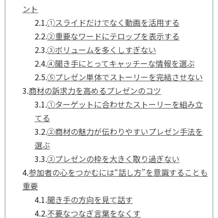
ント
2.1.
➀スライドだけでなく動画を活用する
2.2.
②重要なワードにテロップを表示する
2.3.
③ボリュームを多くしすぎない
2.4.
④聞き手にとってキャッチーな情報を選ぶ
2.5.
⑤プレゼン単体でストーリーを完結させない
3.
商材の訴求力を高めるプレゼンのコツ
3.1.
①ターゲットに合わせたストーリーを組み立
てる
3.2.
②商材の魅力が伝わりやすいプレゼン手法を
選ぶ
3.3.
③プレゼンの枠を大きく取り過ぎない
4.
参加者の心をつかむには“話し方”を意識することも
重要
4.1.
聞き手の方向を見て話す
4.2.
不要なつなぎ言葉をなくす