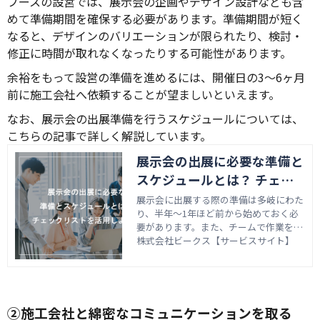
ブースの設営では、展示会の企画やデザイン設計なども含
めて準備期間を確保する必要があります。準備期間が短く
なると、デザインのバリエーションが限られたり、検討・
修正に時間が取れなくなったりする可能性があります。
余裕をもって設営の準備を進めるには、開催日の3～6ヶ月
前に施工会社へ依頼することが望ましいといえます。
なお、展示会の出展準備を行うスケジュールについては、
こちらの記事で詳しく解説しています。
展示会の出展に必要な準備と
スケジュールとは？ チェッ
クリストを活用しよう！
展示会に出展する際の準備は多岐にわた
り、半年〜1年ほど前から始めておく必
要があります。また、チームで作業を分
担しながら滞りなくスムーズに準備を行
株式会社ビークス【サービスサイト】
うためには、スケジュール管理も欠かせ
ません。 これから展示会の出展を検討
している企業さまのなかには、「展示会
にはどのような準備が必要なのか」「準
備を進めるスケジュールの目安はあるの
②施工会社と綿密なコミュニケーションを取る