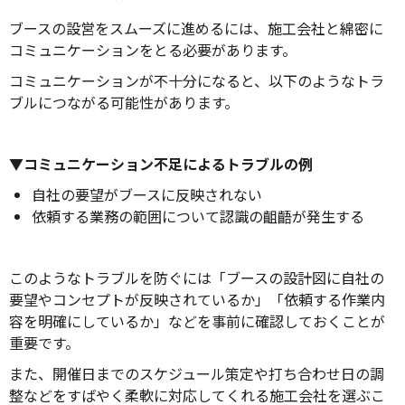
か」などと疑問をお持ちの方もいるので
はないでしょうか。 この記事では、展
ブースの設営をスムーズに進めるには、施工会社と綿密に
示会の出展に必要な準備とスケジュール
コミュニケーションをとる必要があります。
の目安について解説します。準備に活用
できるチェックリストも記載しているた
コミュニケーションが不十分になると、以下のようなトラ
め、ぜひご活用ください。
ブルにつながる可能性があります。
▼コミュニケーション不足によるトラブルの例
自社の要望がブースに反映されない
依頼する業務の範囲について認識の齟齬が発生する
このようなトラブルを防ぐには「ブースの設計図に自社の
要望やコンセプトが反映されているか」「依頼する作業内
容を明確にしているか」などを事前に確認しておくことが
重要です。
また、開催日までのスケジュール策定や打ち合わせ日の調
整などをすばやく柔軟に対応してくれる施工会社を選ぶこ