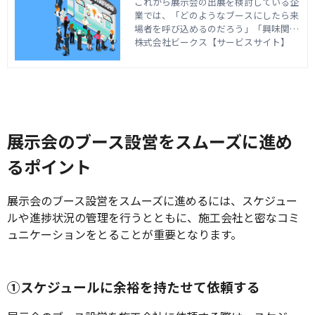
のこだわりポイント3つ
これから展示会の出展を検討している企
業では、「どのようなブースにしたら来
場者を呼び込めるのだろう」「興味関心
を持ってもらうために工夫するポイント
株式会社ビークス【サービスサイト】
をしりたい」と悩んでいる担当者の方も
いるのではないでしょうか。この記事で
は、展示会におけるブースのデザインや
装飾のポイントについて解説します。
展示会のブース設営をスムーズに進め
るポイント
展示会のブース設営をスムーズに進めるには、スケジュー
ルや進捗状況の管理を行うとともに、施工会社と密なコミ
ュニケーションをとることが重要となります。
①スケジュールに余裕を持たせて依頼する