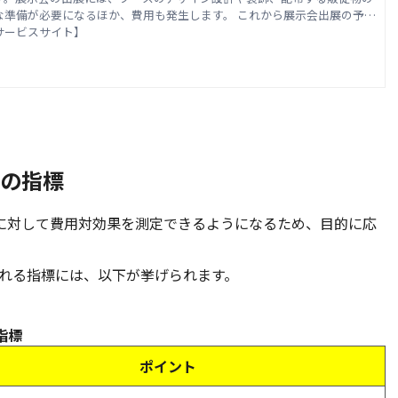
な準備が必要になるほか、費用も発生します。 これから展示会出展の予算
いる企業のなかには「展示会にどのような費用がかかるのか」「相場はど
サービスサイト】
疑問を持つ方もいるのではないでしょうか。 この記事では、展示会の出
訳や相場、予算を決める際の注意点について解説します。
めの指標
標に対して費用対効果を測定できるようになるため、目的に応
れる指標には、以下が挙げられます。
指標
ポイント