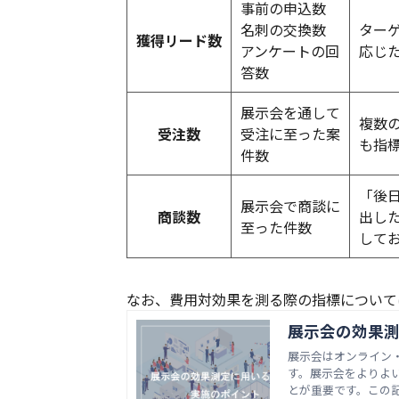
事前の申込数
名刺の交換数
ター
獲得リード数
アンケートの回
応じ
答数
展示会を通して
複数
受注数
受注に至った案
も指
件数
「後
展示会で商談に
商談数
出し
至った件数
して
なお、費用対効果を測る際の指標について
展示会の効果
展示会はオンライン
す。展示会をよりよ
とが重要です。この