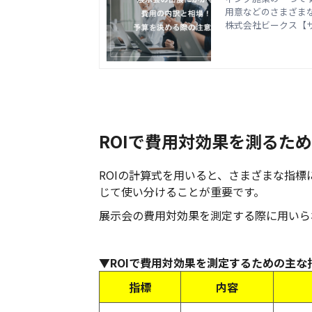
用意などのさまざま
を策定しようとして
株式会社ビークス【
れくらいなのか」と
展にかかる費用の内
ROIで費用対効果を測るた
ROIの計算式を用いると、さまざまな指
じて使い分けることが重要です。
展示会の費用対効果を測定する際に用いら
▼ROIで費用対効果を測定するための主な
指標
内容