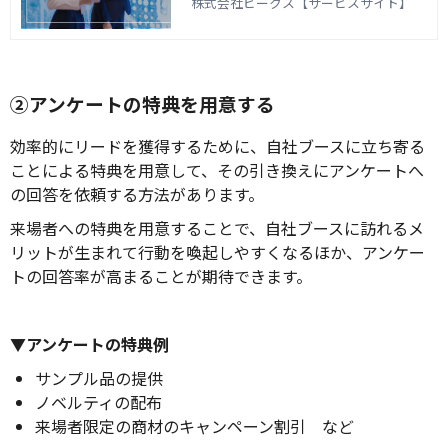
なげるためには、来場者の興味関心を喚
株式会社ビークス【サービスサイト】
起するレイアウト設計が必要です。本記
事では、展示会におけるレイアウトの重
要性や設計のポイント、コツについて紹
介します。
②アンケートの特典を用意する
効率的にリードを獲得するために、自社ブースに立ち寄る
ことによる特典を用意して、その引き換えにアンケートへ
の回答を依頼する方法があります。
来場者への特典を用意することで、自社ブースに訪れるメ
リットが生まれて行動を喚起しやすくなるほか、アンケー
トの回答率が高まることが期待できます。
▼アンケートの特典例
サンプル品の提供
ノベルティの配布
来場者限定の商材のキャンペーン割引 など