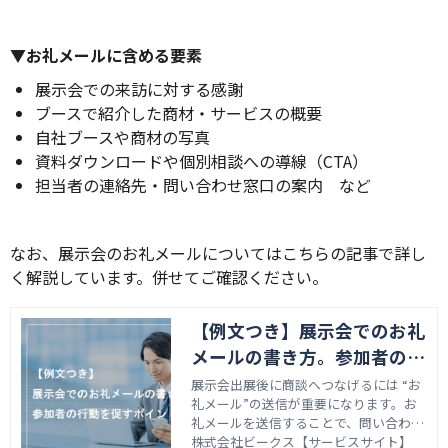
▼お礼メールに含める要素
展示会での来訪に対する感謝
ブースで紹介した商材・サービスの概要
自社ブースや商材の写真
資料ダウンロードや個別相談への導線（CTA）
担当者の連絡先・問い合わせ窓口の案内 など
なお、展示会のお礼メールについてはこちらの記事で詳し
く解説しています。併せてご確認ください。
【例文つき】展示会でのお礼
メールの書き方。参加者の行
動を促すポイントとは
展示会出展後に商談へつなげるには “お
礼メール”の送信が重要になります。お
礼メールを送信することで、問い合わせ
や商談の申し込みなどにつながる可能性
株式会社ビークス【サービスサイト】