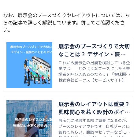
なお、展示会のブースづくりやレイアウトについてはこち
らの記事で詳しく解説しています。併せてご確認くださ
い。
展示会のブースづくりで大切
なことは？ デザイン・装飾
のこだわりポイント3つ
これから展示会の出展を検討している企
業では、「どのようなブースにしたら来
場者を呼び込めるのだろう」「興味関心
を持ってもらうために工夫するポイント
株式会社ビークス【サービスサイト】
をしりたい」と悩んでいる担当者の方も
いるのではないでしょうか。この記事で
は、展示会におけるブースのデザインや
展示会のレイアウトは重要？
装飾のポイントについて解説します。
興味関心を惹く設計のポイン
ト
展示会に出展する際に重要になるのが、
ブースのレイアウトです。自社ブースに
訪れてもらい、商談やセミナーなどにつ