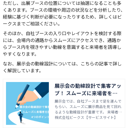
ただし、出展ブースの位置については抽選になることも多
くあります。ブースの環境や周辺の状況などを分析したり、
経験に基づく判断が必要になったりするため、詳しくはビ
ークスまでご相談ください。
そのほか、自社ブースの入り口やレイアウトを検討する際
には、会場内の通路からスムーズにアクセスでき、通路か
らブース内を覗きやすい動線を意識すると来場者を誘導し
やすくなります。
なお、展示会の動線設計については、こちらの記事で詳し
く解説しています。
展示会の動線設計で集客アッ
プ！ スムーズに来場者を誘
導する4つのポイント
展示会では、自社ブースまで足を運んで
もらい、スムーズに展示商品を見て回れ
るような動線設計が重要です。 来場者が
移動しやすいことはもちろん、「ブース
株式会社ビークス【サービスサイト】
内を見て回りたい」と思わせる工夫が必