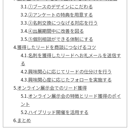
3.1.
①ブースのデザインにこだわる
3.2.
②アンケートの特典を用意する
3.3.
③名刺交換につなげる対応を行う
3.4.
④出展期間中に改善を図る
3.5.
⑤個別相談ができる体制にする
4.
獲得したリードを商談につなげるコツ
4.1.
名刺を獲得したリードへお礼メールを送信す
る
4.2.
興味関心に応じてリードの仕分けを行う
4.3.
興味関心度に応じたフォローを実施する
5.
オンライン展示会でのリード獲得
5.1.
オンライン展示会の特徴とリード獲得のポイ
ント
5.2.
ハイブリッド開催を活用する
6.
まとめ