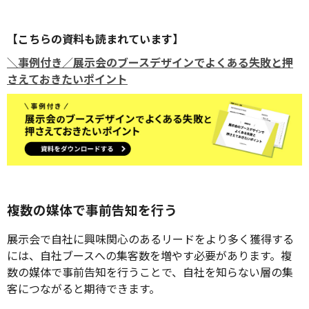
要です。動線設計によって、自社商品・
サービスへの理解が深まる道順で案内で
き、滞在時間が延びたりして、自然と商
【こちらの資料も読まれています】
談やセミナーなどにつながりやすくなる
ことが期待できます。 これから展示会に
＼事例付き／展示会のブースデザインでよくある失敗と押
出展を検討している企業では、「来場者
さえておきたいポイント
を引き留める動線をどのように設計すれ
ばよいか」「商品の魅力をブース内でど
のように伝えればよいか」などと悩まれ
ている方もいるのではないでしょうか。
この記事では、展示会における動線と導
線の違いを踏まえつつ、動線設計でスム
ーズに来場者を誘導するポイントについ
て解説します。
複数の媒体で事前告知を行う
展示会で自社に興味関心のあるリードをより多く獲得する
には、自社ブースへの集客数を増やす必要があります。複
数の媒体で事前告知を行うことで、自社を知らない層の集
客につながると期待できます。