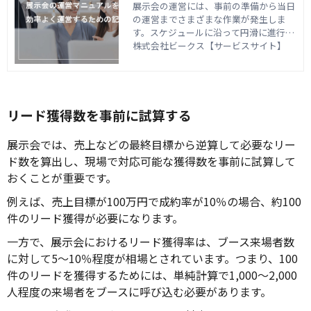
の記載内容
展示会の運営には、事前の準備から当日
の運営までさまざまな作業が発生しま
す。スケジュールに沿って円滑に進行す
るには、運営マニュアルを作成して展示
株式会社ビークス【サービスサイト】
会における全体の流れや必要な作業内容
について明確にしておくことが重要で
す。この記事では、展示会の運営マニュ
アルを用意する目的やカテゴリ別の記載
内容について解説します。
リード獲得数を事前に試算する
展示会では、売上などの最終目標から逆算して必要なリー
ド数を算出し、現場で対応可能な獲得数を事前に試算して
おくことが重要です。
例えば、売上目標が100万円で成約率が10％の場合、約100
件のリード獲得が必要になります。
一方で、展示会におけるリード獲得率は、ブース来場者数
に対して5〜10％程度が相場とされています。つまり、100
件のリードを獲得するためには、単純計算で1,000〜2,000
人程度の来場者をブースに呼び込む必要があります。