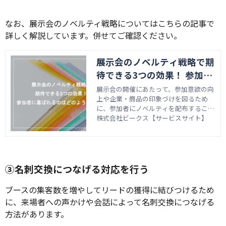
なお、展示会のノベルティ戦略についてはこちらの記事で
詳しく解説しています。併せてご確認ください。
展示会のノベルティ戦略で期
待できる3つの効果！ 参加者
に喜ばれるのはどのような商
展示会の開催にあたって、参加意欲の向
上や企業・商品の印象づけを図るため
品？
に、参加者にノベルティを配布すること
があります。 出展する企業によって配布
株式会社ビークス【サービスサイト】
するノベルティは異なりますが、日用品
やビジネス用品、食品などその種類は多
岐にわたります。 展示会でノベルティの
配布を検討している企業さまのなかに
は、「どのような効果が期待できるの
③名刺交換につなげる対応を行う
か」「参加者に喜ばれる商品はどのよう
なものか」と気になる方もいるのではな
ブースの集客数を増やしてリードの獲得に結びつけるため
いでしょうか。 この記事では、展示会
に、来場者への声かけや会話によって名刺交換につなげる
のノベルティ戦略で期待できる効果と、
方法があります。
参加者に喜ばれやすいおすすめの商品に
ついて紹介します。