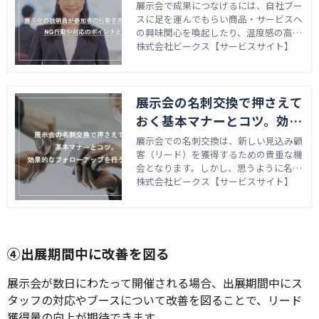
応のポイントとは
展示会で成果につなげるには、自社ブー
スに足を運んでもらい商品・サービスへ
の興味関心を喚起したり、温度感の高い
参加者を商談に誘導したりする必要があ
株式会社ビークス【サービスサイト】
ります。なかでも直接コミュニケーショ
ンをとる説明員の対応は、参加者の印象
や意欲を左右する重要な要素の一つとい
展示会の名刺交換で押さえて
えます。 「声をかけても自社ブースへ誘
導できない」「商材の説明をしても反応
おく基本マナーとコツ。効果
が薄く、商談までつながらない」などの
的なフォローアップを行うに
展示会での名刺交換は、新しい見込み顧
ように、説明員の対応に課題を抱えてい
客（リード）を獲得するための貴重な機
る方もいるのではないでしょうか。 こ
は？
会となります。しかし、思うように名刺
の記事では、展示会でよくある説明員の
交換を行えない、名刺交換をしたものの
株式会社ビークス【サービスサイト】
NG行動や成果につなげるための対応の
商談や契約までつながらないなどの悩み
ポイントについて解説します。 なお、参
を持つ方もいるのではないでしょうか。
加者への訴求アップにつながる展示会の
今回は、展示会で名刺交換を行う基本の
ブースづくりについてはこちらの記事を
マナーとコツ、名刺交換後のフォローア
ご確認ください。
ップについて解説します。
④出展期間中に改善を図る
展示会が数日にわたって開催される場合、出展期間中にス
タッフの対応やブースについて改善を図ることで、リード
獲得量の向上が期待できます。