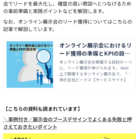
会でリードを最大化し、確度の高い商談へとつなげるため
の事前準備と実践ポイントなどを解説します。
なお、オンライン展示会のリード獲得についてはこちらの
記事で解説しています。
オンライン展示会におけるリ
ード獲得の準備とKPIの設定
例
オンライン展示会を開催する目的の一つ
に、リード獲得が挙げられます。 Web
上で開催するオンライン展示会で、「ど
のようにリード獲得すればよいのだろう
株式会社ビークス【サービスサイト】
か」とお悩みのマーケティング部の方も
多いのではないでしょうか。 有望なリ
ード獲得のためには、開催前の事前準備
とKPI（Key Performance Indicator：重
【こちらの資料も読まれています】
要業績評価指標）を用いた効果検証がカ
ギとなります。 この記事では、オンライ
＼事例付き／展示会のブースデザインでよくある失敗と押
ン展示会でのリード獲得に向けた事前準
さえておきたいポイント
備やKPIの設定例などについて解説しま
す。